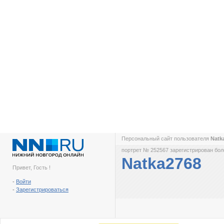
Персональный сайт пользователя
Natk
портрет № 252567 зарегистрирован боле
Natka2768
Привет, Гость !
-
Войти
-
Зарегистрироваться