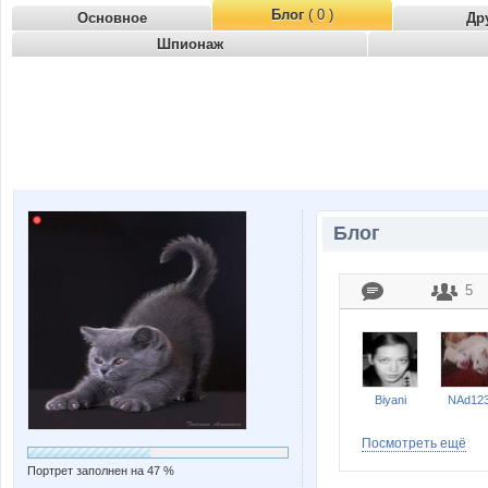
Блог
( 0 )
Основное
Др
Шпионаж
Блог
5
Biyani
NAd12
Посмотреть ещё
Портрет заполнен на 47 %